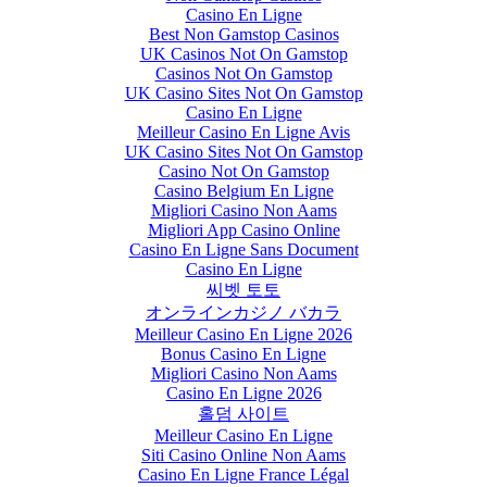
Casino En Ligne
Best Non Gamstop Casinos
UK Casinos Not On Gamstop
Casinos Not On Gamstop
UK Casino Sites Not On Gamstop
Casino En Ligne
Meilleur Casino En Ligne Avis
UK Casino Sites Not On Gamstop
Casino Not On Gamstop
Casino Belgium En Ligne
Migliori Casino Non Aams
Migliori App Casino Online
Casino En Ligne Sans Document
Casino En Ligne
씨벳 토토
オンラインカジノ バカラ
Meilleur Casino En Ligne 2026
Bonus Casino En Ligne
Migliori Casino Non Aams
Casino En Ligne 2026
홀덤 사이트
Meilleur Casino En Ligne
Siti Casino Online Non Aams
Casino En Ligne France Légal