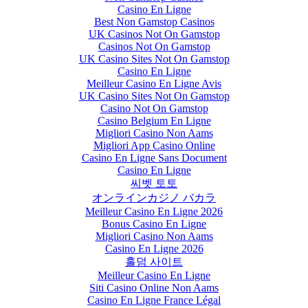
Casino En Ligne
Best Non Gamstop Casinos
UK Casinos Not On Gamstop
Casinos Not On Gamstop
UK Casino Sites Not On Gamstop
Casino En Ligne
Meilleur Casino En Ligne Avis
UK Casino Sites Not On Gamstop
Casino Not On Gamstop
Casino Belgium En Ligne
Migliori Casino Non Aams
Migliori App Casino Online
Casino En Ligne Sans Document
Casino En Ligne
씨벳 토토
オンラインカジノ バカラ
Meilleur Casino En Ligne 2026
Bonus Casino En Ligne
Migliori Casino Non Aams
Casino En Ligne 2026
홀덤 사이트
Meilleur Casino En Ligne
Siti Casino Online Non Aams
Casino En Ligne France Légal