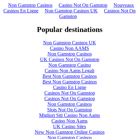
Non Gamstop Casinos
Casino Not On Gamstop
Nouveaux
Casinos En Ligne
Non Gamstop Casinos UK
Casinos Not On
Gamstop
Popular destinations
Non Gamstop Casinos UK
Casino Non AAMS
Non Gamstop Casinos
UK Casinos Not On Gamstop
Non Gamstop Casino
Casino Non Aams Legali
Best Non Gamstop Casinos
Best Non Gamstop Casinos
Casino En Ligne
Casinos Not On Gamstop
Casinos Not On Gamstop
Non Gamstop Casinos
Slots Not On Gamstop
Migliori Siti Casino Non Aams
Casino Non Aams
UK Casino Sites
New Non Gamstop Online Casinos
Non Gamstop Casinos