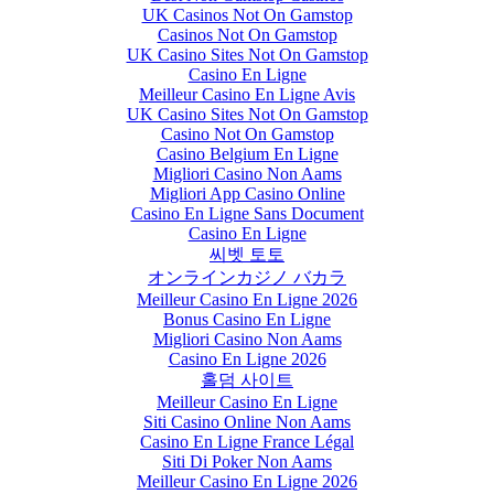
UK Casinos Not On Gamstop
Casinos Not On Gamstop
UK Casino Sites Not On Gamstop
Casino En Ligne
Meilleur Casino En Ligne Avis
UK Casino Sites Not On Gamstop
Casino Not On Gamstop
Casino Belgium En Ligne
Migliori Casino Non Aams
Migliori App Casino Online
Casino En Ligne Sans Document
Casino En Ligne
씨벳 토토
オンラインカジノ バカラ
Meilleur Casino En Ligne 2026
Bonus Casino En Ligne
Migliori Casino Non Aams
Casino En Ligne 2026
홀덤 사이트
Meilleur Casino En Ligne
Siti Casino Online Non Aams
Casino En Ligne France Légal
Siti Di Poker Non Aams
Meilleur Casino En Ligne 2026