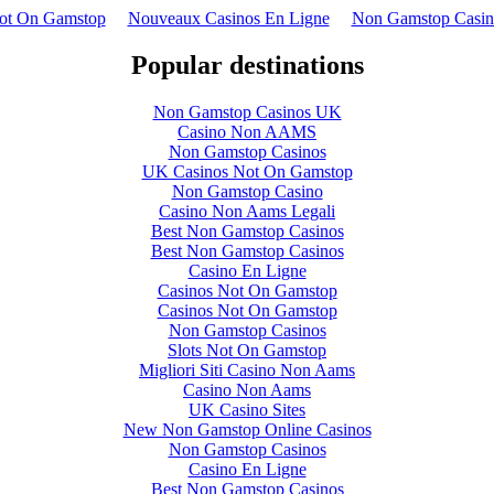
ot On Gamstop
Nouveaux Casinos En Ligne
Non Gamstop Casi
Popular destinations
Non Gamstop Casinos UK
Casino Non AAMS
Non Gamstop Casinos
UK Casinos Not On Gamstop
Non Gamstop Casino
Casino Non Aams Legali
Best Non Gamstop Casinos
Best Non Gamstop Casinos
Casino En Ligne
Casinos Not On Gamstop
Casinos Not On Gamstop
Non Gamstop Casinos
Slots Not On Gamstop
Migliori Siti Casino Non Aams
Casino Non Aams
UK Casino Sites
New Non Gamstop Online Casinos
Non Gamstop Casinos
Casino En Ligne
Best Non Gamstop Casinos