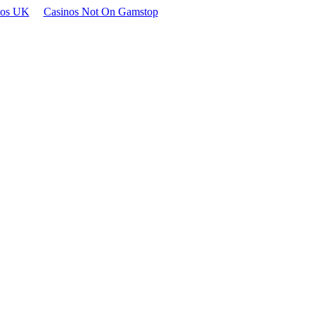
nos UK
Casinos Not On Gamstop